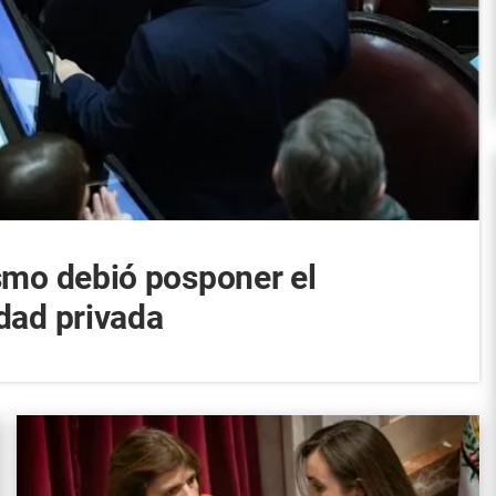
ismo debió posponer el
edad privada