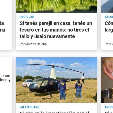
RECICLAR
SALU
ta
Si tenés perejil en casa, tenés un
Cóm
ina
tesoro en tus manos: no tires el
lar
tallo y úsalo nuevamente
Por
Martina Baiardi
Por
P
FALLO CLAVE
TRUC