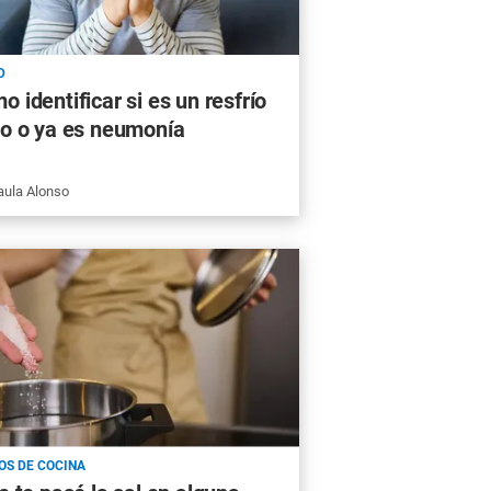
D
o identificar si es un resfrío
go o ya es neumonía
aula Alonso
OS DE COCINA