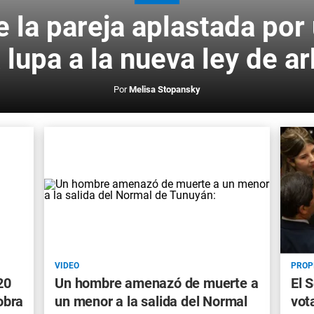
e la pareja aplastada por
a lupa a la nueva ley de a
Por
Melisa Stopansky
VIDEO
PROP
20
Un hombre amenazó de muerte a
El 
obra
un menor a la salida del Normal
vota