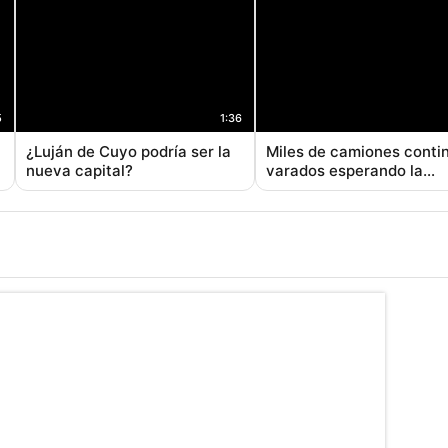
5
1:36
¿Luján de Cuyo podría ser la
Miles de camiones conti
nueva capital?
varados esperando la
apertura del paso a Chile