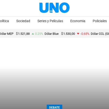
olítica
Sociedad
Series y Películas
Economia
Policiales
Dólar MEP
1.521,88
0.25%
Dólar Blue
1.530,00
-0.65%
Dólar CCL (G
DEBATE