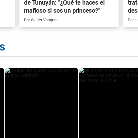
de Tunuyán: "¿Qué te haces el
tra
mafioso si sos un princeso?"
des
Por
Walter Vasquez
Por
Lu
S