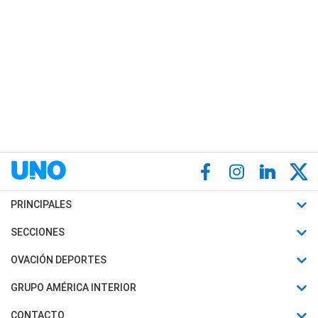
PRINCIPALES
Últimas Noticias
SECCIONES
Política
Horóscopo
OVACIÓN DEPORTES
Sociedad
Motores
Fútbol
GRUPO AMÉRICA INTERIOR
Policiales
Recetas
Mundial
Canal 7 en Vivo
CONTACTO