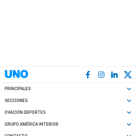
PRINCIPALES
Últimas Noticias
SECCIONES
Política
Horóscopo
OVACIÓN DEPORTES
Sociedad
Motores
Fútbol
GRUPO AMÉRICA INTERIOR
Policiales
Recetas
Mundial
Canal 7 en Vivo