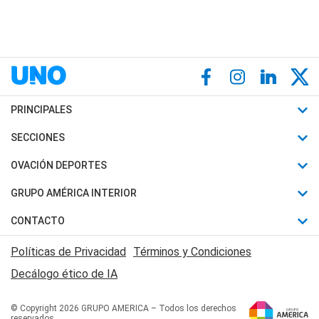
PRINCIPALES
Últimas Noticias
SECCIONES
Política
Horóscopo
OVACIÓN DEPORTES
Sociedad
Motores
Fútbol
GRUPO AMÉRICA INTERIOR
Policiales
Recetas
Mundial
Canal 7 en Vivo
CONTACTO
Judiciales
Trucos caseros
Automovilismo
Radio Nihuil
Acerca de Nosotros
Economia
Políticas de Privacidad
Términos y Condiciones
Series y Películas
Rugby
FM UNA
Contactanos
Decálogo ético de IA
Edictos y Solicitadas
Tenis
Radio Brava
Newsletter
Básquet
© Copyright 2026 GRUPO AMERICA – Todos los derechos
San Juan 8
reservados