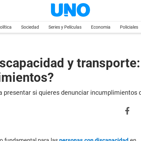
olítica
Sociedad
Series y Películas
Economia
Policiales
iscapacidad y transporte
imientos?
a presentar si quieres denunciar incumplimientos 
cho fundamental para las
personas con discapacidad
en