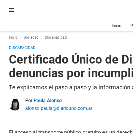
Inicio
P
Inicio
Sociedad
Discapacidad
DISCAPACIDAD
Certificado Único de D
denuncias por incumpl
Te explicamos el paso a paso y la información 
Por
Paula Alonso
alonso.paula@diariouno.com.ar
El acceso al transporte público gratuito es un dere