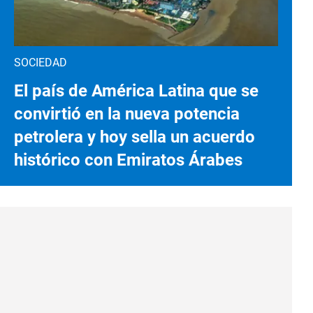
SOCIEDAD
El país de América Latina que se
convirtió en la nueva potencia
petrolera y hoy sella un acuerdo
histórico con Emiratos Árabes