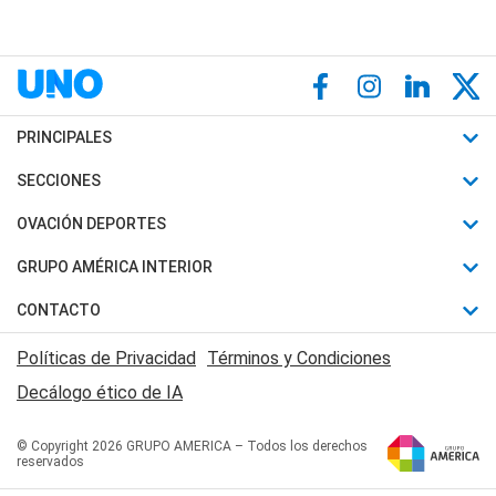
PRINCIPALES
Últimas Noticias
SECCIONES
Política
Horóscopo
OVACIÓN DEPORTES
Sociedad
Motores
Fútbol
GRUPO AMÉRICA INTERIOR
Policiales
Recetas
Mundial
Canal 7 en Vivo
CONTACTO
Judiciales
Trucos caseros
Automovilismo
Radio Nihuil
Acerca de Nosotros
Economia
Políticas de Privacidad
Términos y Condiciones
Series y Películas
Rugby
FM UNA
Contactanos
Decálogo ético de IA
Edictos y Solicitadas
Tenis
Radio Brava
Newsletter
Básquet
© Copyright 2026 GRUPO AMERICA – Todos los derechos
San Juan 8
reservados
Boxeo