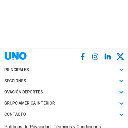
PRINCIPALES
Últimas Noticias
SECCIONES
Política
Horóscopo
OVACIÓN DEPORTES
Sociedad
Motores
Fútbol
GRUPO AMÉRICA INTERIOR
Policiales
Recetas
Mundial
Canal 7 en Vivo
CONTACTO
Judiciales
Trucos caseros
Automovilismo
Radio Nihuil
Acerca de Nosotros
Economia
Políticas de Privacidad
Términos y Condiciones