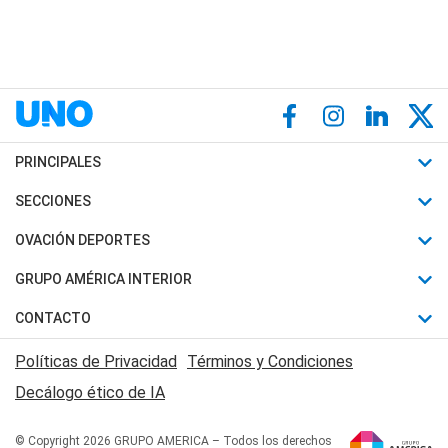
PRINCIPALES
Últimas Noticias
SECCIONES
Política
Horóscopo
OVACIÓN DEPORTES
Sociedad
Motores
Fútbol
GRUPO AMÉRICA INTERIOR
Policiales
Recetas
Mundial
Canal 7 en Vivo
CONTACTO
Judiciales
Trucos caseros
Automovilismo
Radio Nihuil
Acerca de Nosotros
Economia
Políticas de Privacidad
Términos y Condiciones
Series y Películas
Rugby
FM UNA
Contactanos
Decálogo ético de IA
Edictos y Solicitadas
Tenis
Radio Brava
Newsletter
Básquet
© Copyright 2026 GRUPO AMERICA – Todos los derechos
San Juan 8