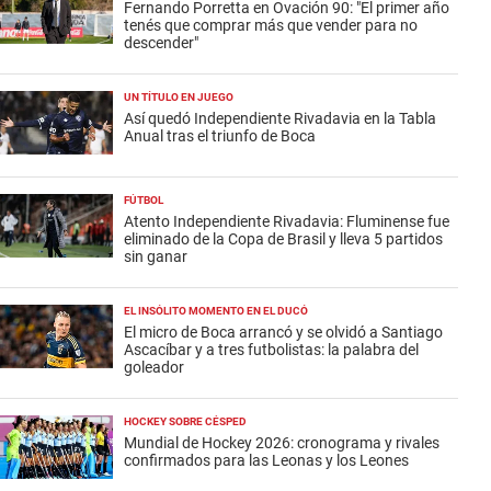
Fernando Porretta en Ovación 90: "El primer año
tenés que comprar más que vender para no
descender"
UN TÍTULO EN JUEGO
Así quedó Independiente Rivadavia en la Tabla
Anual tras el triunfo de Boca
FÚTBOL
Atento Independiente Rivadavia: Fluminense fue
eliminado de la Copa de Brasil y lleva 5 partidos
sin ganar
EL INSÓLITO MOMENTO EN EL DUCÓ
El micro de Boca arrancó y se olvidó a Santiago
Ascacíbar y a tres futbolistas: la palabra del
goleador
HOCKEY SOBRE CÉSPED
Mundial de Hockey 2026: cronograma y rivales
confirmados para las Leonas y los Leones