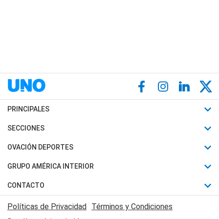
PRINCIPALES
Últimas Noticias
SECCIONES
Política
Horóscopo
OVACIÓN DEPORTES
Sociedad
Motores
Fútbol
GRUPO AMÉRICA INTERIOR
Policiales
Recetas
Mundial
Canal 7 en Vivo
CONTACTO
Judiciales
Trucos caseros
Automovilismo
Radio Nihuil
Acerca de Nosotros
Economia
Políticas de Privacidad
Términos y Condiciones
Series y Películas
Rugby
FM UNA