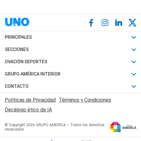
PRINCIPALES
Últimas Noticias
SECCIONES
Política
Horóscopo
OVACIÓN DEPORTES
Sociedad
Motores
Fútbol
GRUPO AMÉRICA INTERIOR
Policiales
Recetas
Mundial
Canal 7 en Vivo
CONTACTO
Judiciales
Trucos caseros
Automovilismo
Radio Nihuil
Acerca de Nosotros
Economia
Políticas de Privacidad
Términos y Condiciones
Series y Películas
Rugby
FM UNA
Contactanos
Decálogo ético de IA
Edictos y Solicitadas
Tenis
Radio Brava
Newsletter
Básquet
© Copyright 2026 GRUPO AMERICA – Todos los derechos
San Juan 8
reservados
Boxeo