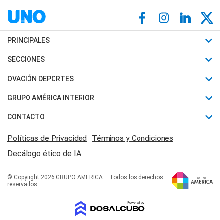
PRINCIPALES
Últimas Noticias
SECCIONES
Política
Horóscopo
OVACIÓN DEPORTES
Sociedad
Motores
Fútbol
GRUPO AMÉRICA INTERIOR
Policiales
Recetas
Mundial
Canal 7 en Vivo
CONTACTO
Judiciales
Trucos caseros
Automovilismo
Radio Nihuil
Acerca de Nosotros
Economia
Políticas de Privacidad
Términos y Condiciones
Series y Películas
Rugby
FM UNA
Contactanos
Decálogo ético de IA
Edictos y Solicitadas
Tenis
Radio Brava
Newsletter
Básquet
© Copyright 2026 GRUPO AMERICA – Todos los derechos
San Juan 8
reservados
Boxeo
Fuera de Juego