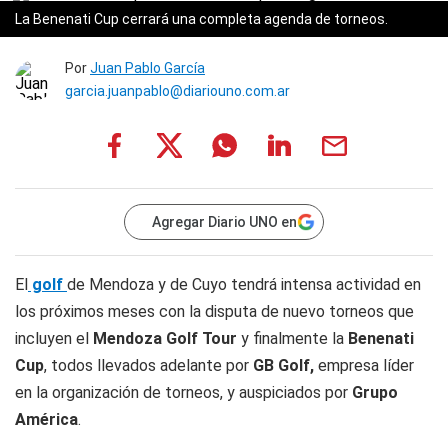
La Benenati Cup cerrará una completa agenda de torneos.
Por
Juan Pablo García
garcia.juanpablo@diariouno.com.ar
Agregar Diario UNO en
El
golf
de Mendoza y de Cuyo tendrá intensa actividad en
los próximos meses con la disputa de nuevo torneos que
incluyen el
Mendoza Golf Tour
y finalmente la
Benenati
Cup
, todos llevados adelante por
GB Golf,
empresa líder
en la organización de torneos, y auspiciados por
Grupo
América
.