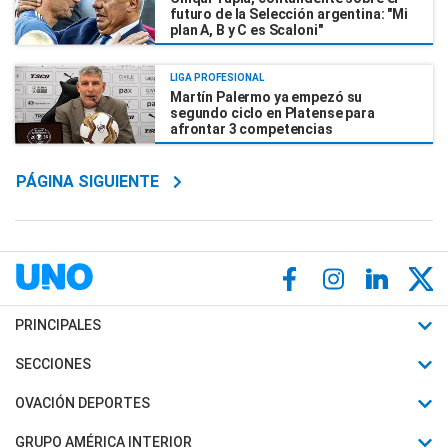
futuro de la Selección argentina: "Mi
plan A, B y C es Scaloni"
LIGA PROFESIONAL
Martín Palermo ya empezó su
segundo ciclo en Platense para
afrontar 3 competencias
PÁGINA SIGUIENTE
PRINCIPALES
Últimas Noticias
SECCIONES
Política
Horóscopo
OVACIÓN DEPORTES
Sociedad
Motores
Fútbol
GRUPO AMÉRICA INTERIOR