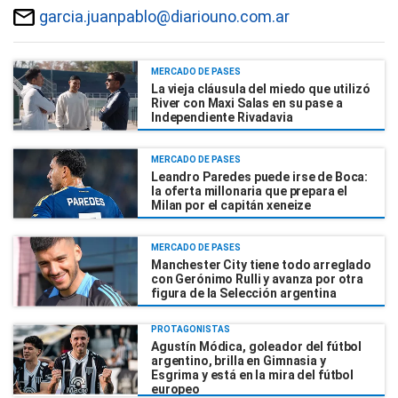
garcia.juanpablo@diariouno.com.ar
MERCADO DE PASES
La vieja cláusula del miedo que utilizó
River con Maxi Salas en su pase a
Independiente Rivadavia
MERCADO DE PASES
Leandro Paredes puede irse de Boca:
la oferta millonaria que prepara el
Milan por el capitán xeneize
MERCADO DE PASES
Manchester City tiene todo arreglado
con Gerónimo Rulli y avanza por otra
figura de la Selección argentina
PROTAGONISTAS
Agustín Módica, goleador del fútbol
argentino, brilla en Gimnasia y
Esgrima y está en la mira del fútbol
europeo