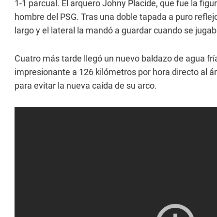
1-1 parcual. El arquero Johny Placide, que fue la figu
hombre del PSG. Tras una doble tapada a puro reflejo 
largo y el lateral la mandó a guardar cuando se juga
Cuatro más tarde llegó un nuevo baldazo de agua fría
impresionante a 126 kilómetros por hora directo al 
para evitar la nueva caída de su arco.