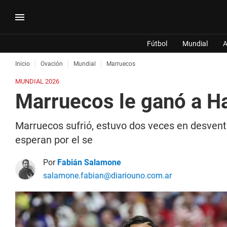
Fútbol
Mundial
A
Inicio
Ovación
Mundial
Marruecos
MUNDIAL 2026
Marruecos le ganó a Hai
Marruecos sufrió, estuvo dos veces en desventa
esperan por el se
Por
Fabián Salamone
salamone.fabian@diariouno.com.ar