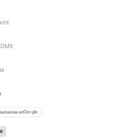
rint
n
 CDMX
as
a
exclusivas en
NE