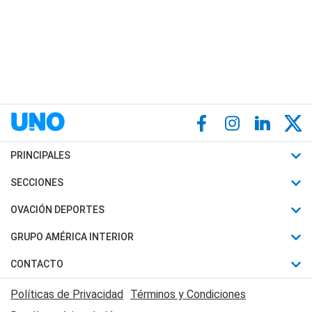
PRINCIPALES
Últimas Noticias
SECCIONES
Política
Horóscopo
OVACIÓN DEPORTES
Sociedad
Motores
Fútbol
GRUPO AMÉRICA INTERIOR
Policiales
Recetas
Mundial
Canal 7 en Vivo
CONTACTO
Judiciales
Trucos caseros
Automovilismo
Radio Nihuil
Acerca de Nosotros
Economia
Políticas de Privacidad
Términos y Condiciones
Series y Películas
Rugby
FM UNA