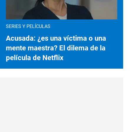
SERIES Y PELÍCULAS
Acusada: ¿es una víctima o una
mente maestra? El dilema de la
película de Netflix