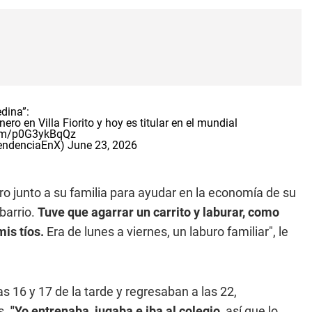
dina”:
ero en Villa Fiorito y hoy es titular en el mundial
com/p0G3ykBqQz
TendenciaEnX)
June 23, 2026
o junto a su familia para ayudar en la economía de su
barrio.
Tuve que agarrar un carrito y laburar, como
is tíos.
Era de lunes a viernes, un laburo familiar", le
as 16 y 17 de la tarde y regresaban a las 22,
s.
"Yo entrenaba, jugaba e iba al colegio,
así que lo