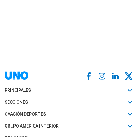
PRINCIPALES
Últimas Noticias
SECCIONES
Política
Horóscopo
OVACIÓN DEPORTES
Sociedad
Motores
Fútbol
GRUPO AMÉRICA INTERIOR
Policiales
Recetas
Mundial