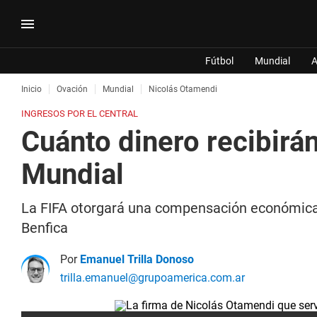
Fútbol
Mundial
A
Inicio
Ovación
Mundial
Nicolás Otamendi
INGRESOS POR EL CENTRAL
Cuánto dinero recibirá
Mundial
La FIFA otorgará una compensación económica 
Benfica
Por
Emanuel Trilla Donoso
trilla.emanuel@grupoamerica.com.ar