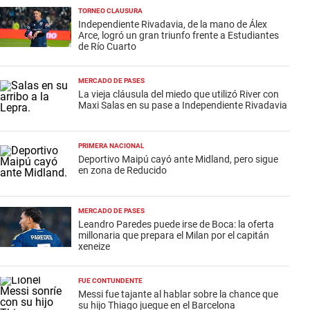
TORNEO CLAUSURA
Independiente Rivadavia, de la mano de Álex
Arce, logró un gran triunfo frente a Estudiantes
de Río Cuarto
MERCADO DE PASES
La vieja cláusula del miedo que utilizó River con
Maxi Salas en su pase a Independiente Rivadavia
PRIMERA NACIONAL
Deportivo Maipú cayó ante Midland, pero sigue
en zona de Reducido
MERCADO DE PASES
Leandro Paredes puede irse de Boca: la oferta
millonaria que prepara el Milan por el capitán
xeneize
FUE CONTUNDENTE
Messi fue tajante al hablar sobre la chance que
su hijo Thiago juegue en el Barcelona