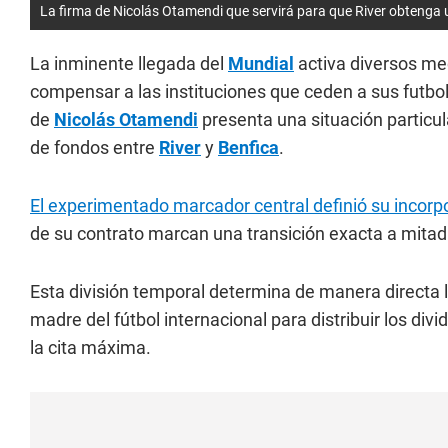
La firma de Nicolás Otamendi que servirá para que River obtenga u
La inminente llegada del
Mundial
activa diversos me
compensar a las instituciones que ceden a sus futboli
de
Nicolás Otamendi
presenta una situación particul
de fondos entre
River
y
Benfica
.
El experimentado marcador central definió su incorpo
de su contrato marcan una transición exacta a mitad
Esta división temporal determina de manera directa 
madre del fútbol internacional para distribuir los div
la cita máxima.