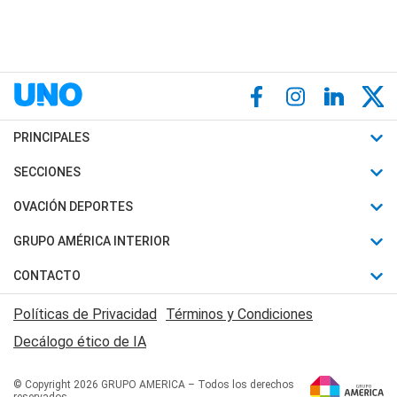
PRINCIPALES
Últimas Noticias
SECCIONES
Política
Horóscopo
OVACIÓN DEPORTES
Sociedad
Motores
Fútbol
GRUPO AMÉRICA INTERIOR
Policiales
Recetas
Mundial
Canal 7 en Vivo
CONTACTO
Judiciales
Trucos caseros
Automovilismo
Radio Nihuil
Acerca de Nosotros
Economia
Políticas de Privacidad
Términos y Condiciones
Series y Películas
Rugby
FM UNA
Contactanos
Decálogo ético de IA
Edictos y Solicitadas
Tenis
Radio Brava
Newsletter
Básquet
© Copyright 2026 GRUPO AMERICA – Todos los derechos
San Juan 8
reservados