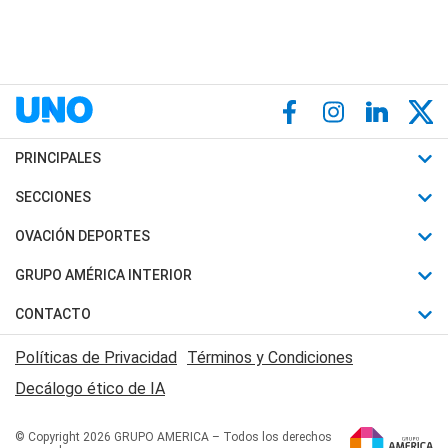
PRINCIPALES
Últimas Noticias
SECCIONES
Política
Horóscopo
OVACIÓN DEPORTES
Sociedad
Motores
Fútbol
GRUPO AMÉRICA INTERIOR
Policiales
Recetas
Mundial
Canal 7 en Vivo
CONTACTO
Judiciales
Trucos caseros
Automovilismo
Radio Nihuil
Acerca de Nosotros
Economia
Políticas de Privacidad
Términos y Condiciones
Series y Películas
Rugby
FM UNA
Contactanos
Decálogo ético de IA
Edictos y Solicitadas
Tenis
Radio Brava
Newsletter
Básquet
© Copyright 2026 GRUPO AMERICA – Todos los derechos
San Juan 8