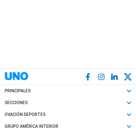
PRINCIPALES
Últimas Noticias
SECCIONES
Política
Horóscopo
OVACIÓN DEPORTES
Sociedad
Motores
Fútbol
GRUPO AMÉRICA INTERIOR
Policiales
Recetas
Mundial