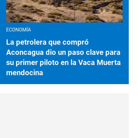
ECONOMÍA
La petrolera que compró
Aconcagua dio un paso clave para
su primer piloto en la Vaca Muerta
mendocina