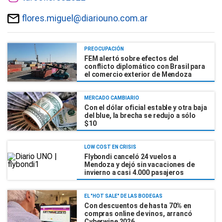
flores.miguel@diariouno.com.ar
PREOCUPACIÓN
FEM alertó sobre efectos del
conflicto diplomático con Brasil para
el comercio exterior de Mendoza
MERCADO CAMBIARIO
Con el dólar oficial estable y otra baja
del blue, la brecha se redujo a sólo
$10
LOW COST EN CRISIS
Flybondi canceló 24 vuelos a
Mendoza y dejó sin vacaciones de
invierno a casi 4.000 pasajeros
EL "HOT SALE" DE LAS BODEGAS
Con descuentos de hasta 70% en
compras online de vinos, arrancó
Cyberwine 2026