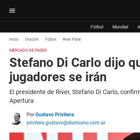
Fútbol
Mundial
A
Inicio
Ovación
Fútbol
River Plate
MERCADO DE PASES
Stefano Di Carlo dijo q
jugadores se irán
El presidente de River, Stefano Di Carlo, conf
Apertura
Por
Gustavo Privitera
privitera.gustavo@diariouno.com.ar