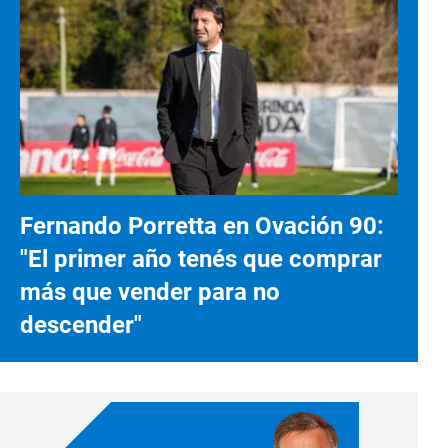
Fernando Porretta en Ovación 90:
"El primer año tenés que comprar
más que vender para no
descender"