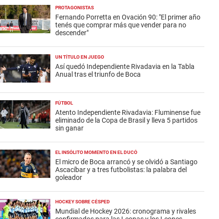
PROTAGONISTAS
Fernando Porretta en Ovación 90: "El primer año
tenés que comprar más que vender para no
descender"
UN TÍTULO EN JUEGO
Así quedó Independiente Rivadavia en la Tabla
Anual tras el triunfo de Boca
FÚTBOL
Atento Independiente Rivadavia: Fluminense fue
eliminado de la Copa de Brasil y lleva 5 partidos
sin ganar
EL INSÓLITO MOMENTO EN EL DUCÓ
El micro de Boca arrancó y se olvidó a Santiago
Ascacíbar y a tres futbolistas: la palabra del
goleador
HOCKEY SOBRE CÉSPED
Mundial de Hockey 2026: cronograma y rivales