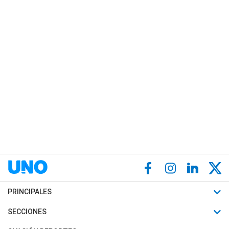
PRINCIPALES
Últimas Noticias
SECCIONES
Política