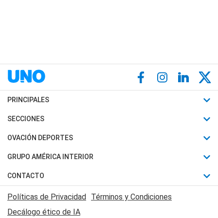
PRINCIPALES
Últimas Noticias
SECCIONES
Política
Horóscopo
OVACIÓN DEPORTES
Sociedad
Motores
Fútbol
GRUPO AMÉRICA INTERIOR
Policiales
Recetas
Mundial
Canal 7 en Vivo
CONTACTO
Judiciales
Trucos caseros
Automovilismo
Radio Nihuil
Acerca de Nosotros
Economia
Políticas de Privacidad
Términos y Condiciones
Series y Películas
Rugby
FM UNA
Contactanos
Decálogo ético de IA
Edictos y Solicitadas