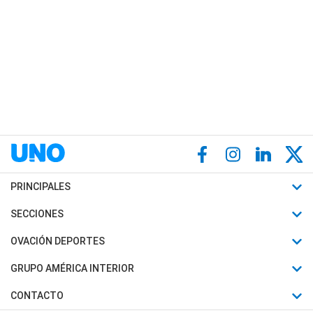
PRINCIPALES
Últimas Noticias
SECCIONES
Política
Horóscopo
OVACIÓN DEPORTES
Sociedad
Motores
Fútbol
GRUPO AMÉRICA INTERIOR
Policiales
Recetas
Mundial
Canal 7 en Vivo
CONTACTO
Judiciales
Trucos caseros
Automovilismo