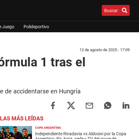
Buscar
e Juego
Polideportivo
12 de agosto de 2025 - 17:09
órmula 1 tras el
ne de accidentarse en Hungría
LAS MÁS LEÍDAS
COPA ARGENTINA
Independiente Rivadavia vs Aldosivi por la Copa
Argentina: día, hora, sede y TV del cruce de