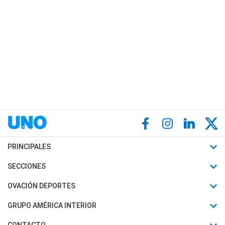
PRINCIPALES
Últimas Noticias
SECCIONES
Política
Horóscopo
OVACIÓN DEPORTES
Sociedad
Motores
Fútbol
GRUPO AMÉRICA INTERIOR
Policiales
Recetas
Mundial
Canal 7 en Vivo