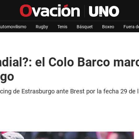
utomovilismo
Rugby
Tenis
Básquet
Boxeo
Fuera d
ndial?: el Colo Barco marc
rgo
cing de Estrasburgo ante Brest por la fecha 29 de l