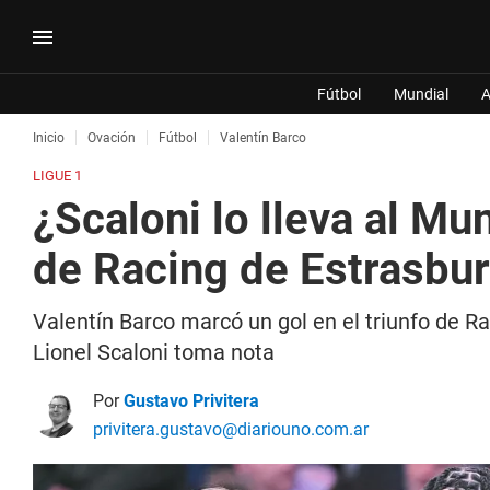
Fútbol
Mundial
A
Inicio
Ovación
Fútbol
Valentín Barco
LIGUE 1
¿Scaloni lo lleva al Mu
de Racing de Estrasbu
Valentín Barco marcó un gol en el triunfo de Ra
Lionel Scaloni toma nota
Por
Gustavo Privitera
privitera.gustavo@diariouno.com.ar