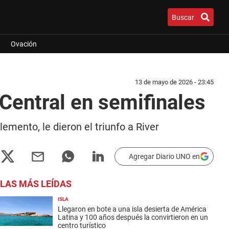
Buscar
Ovación
13 de mayo de 2026 - 23:45
 Central en semifinales
emento, le dieron el triunfo a River
Agregar Diario UNO en
LAS MÁS LEÍDAS
ISLA
Llegaron en bote a una isla desierta de América
Latina y 100 años después la convirtieron en un
centro turístico