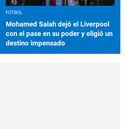
FÚTBOL
Mohamed Salah dejó el Liverpool
con el pase en su poder y eligió un
destino impensado