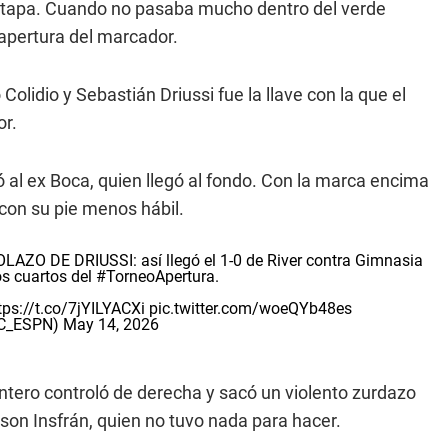
a etapa. Cuando no pasaba mucho dentro del verde
 apertura del marcador.
olidio y Sebastián Driussi fue la llave con la que el
or.
 al ex Boca, quien llegó al fondo. Con la marca encima
 con su pie menos hábil.
 DE DRIUSSI: así llegó el 1-0 de River contra Gimnasia
s cuartos del
#TorneoApertura
.
tps://t.co/7jYILYACXi
pic.twitter.com/woeQYb48es
SC_ESPN)
May 14, 2026
antero controló de derecha y sacó un violento zurdazo
lson Insfrán, quien no tuvo nada para hacer.