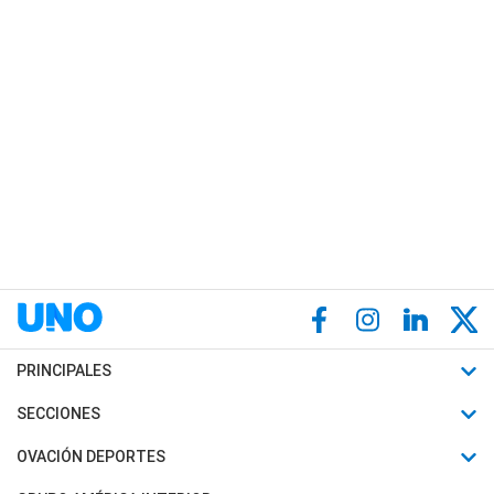
PRINCIPALES
Últimas Noticias
SECCIONES
Política
Horóscopo
OVACIÓN DEPORTES
Sociedad
Motores