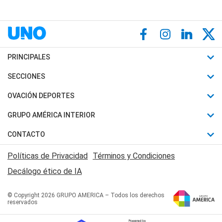
PRINCIPALES
Últimas Noticias
SECCIONES
Política
Horóscopo
OVACIÓN DEPORTES
Sociedad
Motores
Fútbol
GRUPO AMÉRICA INTERIOR
Policiales
Recetas
Mundial
Canal 7 en Vivo
CONTACTO
Judiciales
Trucos caseros
Automovilismo
Radio Nihuil
Acerca de Nosotros
Economia
Políticas de Privacidad
Términos y Condiciones
Series y Películas
Rugby
FM UNA
Contactanos
Decálogo ético de IA
Edictos y Solicitadas
Tenis
Radio Brava
Newsletter
Básquet
© Copyright 2026 GRUPO AMERICA – Todos los derechos
San Juan 8
reservados
Boxeo