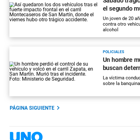
Sábado trágic
el segundo m
Un joven de 20 año
contra otro vehíc
alcohol
POLICIALES
Un hombre mur
buscan deter
La víctima conducí
sobre la banquina
PÁGINA SIGUIENTE