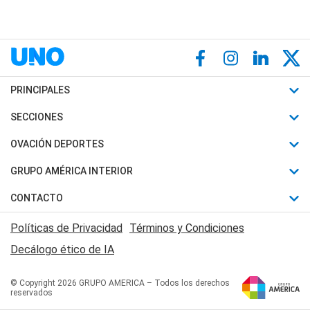
PRINCIPALES
Últimas Noticias
SECCIONES
Política
Horóscopo
OVACIÓN DEPORTES
Sociedad
Motores
Fútbol
GRUPO AMÉRICA INTERIOR
Policiales
Recetas
Mundial
Canal 7 en Vivo
CONTACTO
Judiciales
Trucos caseros
Automovilismo
Radio Nihuil
Acerca de Nosotros
Economia
Políticas de Privacidad
Términos y Condiciones
Series y Películas
Rugby
FM UNA
Contactanos
Decálogo ético de IA
Edictos y Solicitadas
Tenis
Radio Brava
Newsletter
Básquet
© Copyright 2026 GRUPO AMERICA – Todos los derechos
San Juan 8
reservados
Boxeo