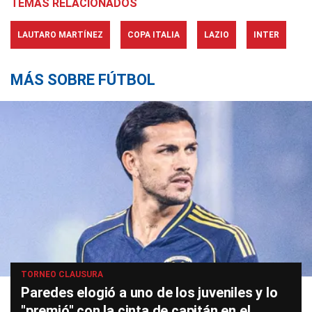
TEMAS RELACIONADOS
LAUTARO MARTÍNEZ
COPA ITALIA
LAZIO
INTER
MÁS SOBRE FÚTBOL
TORNEO CLAUSURA
Paredes elogió a uno de los juveniles y lo
"premió" con la cinta de capitán en el