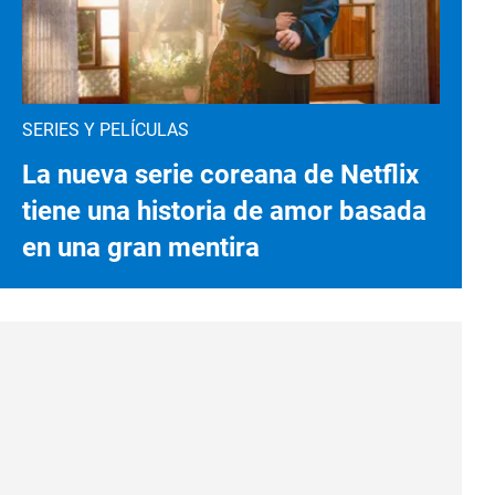
SERIES Y PELÍCULAS
La nueva serie coreana de Netflix
tiene una historia de amor basada
en una gran mentira