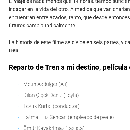
El
viaje
es nada menos que 14 horas, tiempo sufici
indagar en la vida del otro. A medida que van charla
encuentran entrelazados, tanto, que desde entonces
futuros cambia radicalmente.
La historia de este filme se divide en seis partes, y 
tren
.
Reparto de Tren a mi destino, película 
Metin Akdülger (Ali)
Dilan Çiçek Deniz (Leyla)
Tevfik Kartal (conductor)
Fatma Filiz Sencan (empleado de peaje)
Ömür Kayakrlmaz (taxista)