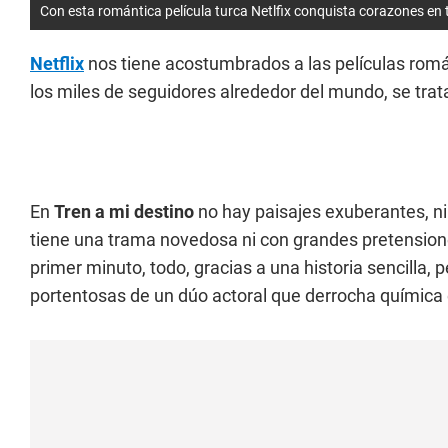
Con esta romántica película turca Netlfix conquista corazones en
Netflix
nos tiene acostumbrados a las películas romá
los miles de seguidores alrededor del mundo, se tra
En
Tren a mi destino
no hay paisajes exuberantes, n
tiene una trama novedosa ni con grandes pretensiones
primer minuto, todo, gracias a una historia sencilla,
portentosas de un dúo actoral que derrocha química e