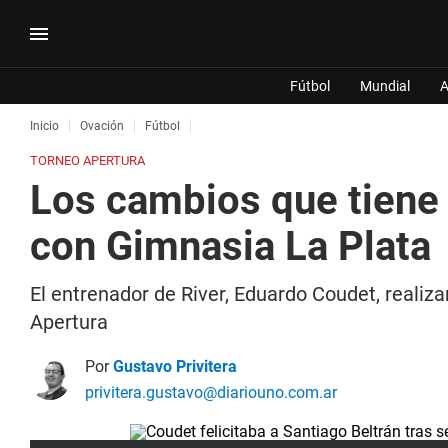
Fútbol
Mundial
A
Inicio
Ovación
Fútbol
TORNEO APERTURA
Los cambios que tiene 
con Gimnasia La Plata
El entrenador de River, Eduardo Coudet, realiza
Apertura
Por
Gustavo Privitera
privitera.gustavo@diariouno.com.ar