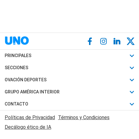
PRINCIPALES
Últimas Noticias
SECCIONES
Política
Horóscopo
OVACIÓN DEPORTES
Sociedad
Motores
Fútbol
GRUPO AMÉRICA INTERIOR
Policiales
Recetas
Mundial
Canal 7 en Vivo
CONTACTO
Judiciales
Trucos caseros
Automovilismo
Radio Nihuil
Acerca de Nosotros
Economia
Políticas de Privacidad
Términos y Condiciones
Series y Películas
Rugby
FM UNA
Contactanos
Decálogo ético de IA
Edictos y Solicitadas
Tenis
Radio Brava
Newsletter