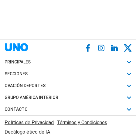
PRINCIPALES
Últimas Noticias
SECCIONES
Política
Horóscopo
OVACIÓN DEPORTES
Sociedad
Motores
Fútbol
GRUPO AMÉRICA INTERIOR
Policiales
Recetas
Mundial
Canal 7 en Vivo
CONTACTO
Judiciales
Trucos caseros
Automovilismo
Radio Nihuil
Acerca de Nosotros
Economia
Políticas de Privacidad
Términos y Condiciones
Series y Películas
Rugby
FM UNA
Contactanos
Decálogo ético de IA
Edictos y Solicitadas