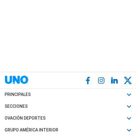
PRINCIPALES
Últimas Noticias
SECCIONES
Política
Horóscopo
OVACIÓN DEPORTES
Sociedad
Motores
Fútbol
GRUPO AMÉRICA INTERIOR
Policiales