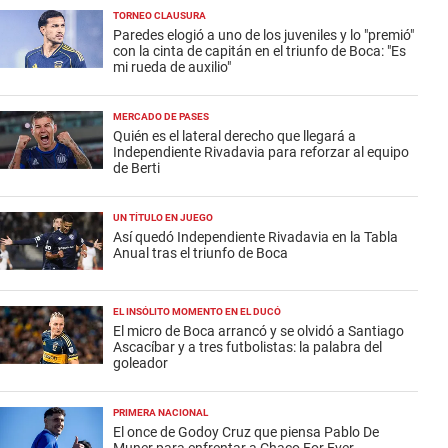
TORNEO CLAUSURA
Paredes elogió a uno de los juveniles y lo "premió"
con la cinta de capitán en el triunfo de Boca: "Es
mi rueda de auxilio"
MERCADO DE PASES
Quién es el lateral derecho que llegará a
Independiente Rivadavia para reforzar al equipo
de Berti
UN TÍTULO EN JUEGO
Así quedó Independiente Rivadavia en la Tabla
Anual tras el triunfo de Boca
EL INSÓLITO MOMENTO EN EL DUCÓ
El micro de Boca arrancó y se olvidó a Santiago
Ascacíbar y a tres futbolistas: la palabra del
goleador
PRIMERA NACIONAL
El once de Godoy Cruz que piensa Pablo De