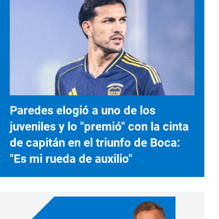
Paredes elogió a uno de los
juveniles y lo "premió" con la cinta
de capitán en el triunfo de Boca:
"Es mi rueda de auxilio"