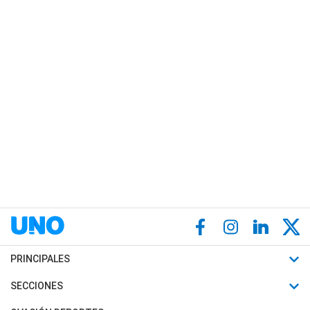
PRINCIPALES
Últimas Noticias
SECCIONES
Política