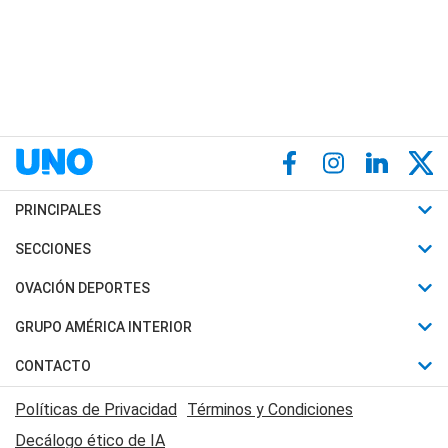
PRINCIPALES
Últimas Noticias
SECCIONES
Política
Horóscopo
OVACIÓN DEPORTES
Sociedad
Motores
Fútbol
GRUPO AMÉRICA INTERIOR
Policiales
Recetas
Mundial
Canal 7 en Vivo
CONTACTO
Judiciales
Trucos caseros
Automovilismo
Radio Nihuil
Acerca de Nosotros
Economia
Políticas de Privacidad
Términos y Condiciones
Series y Películas
Rugby
FM UNA
Contactanos
Decálogo ético de IA
Edictos y Solicitadas