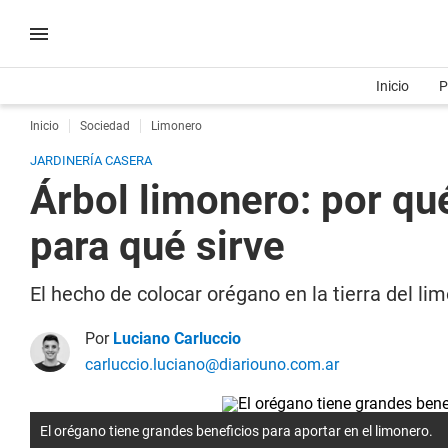
Inicio
P
Inicio
Sociedad
Limonero
JARDINERÍA CASERA
Árbol limonero: por qu
para qué sirve
El hecho de colocar orégano en la tierra del li
Por
Luciano Carluccio
carluccio.luciano@diariouno.com.ar
El orégano tiene grandes beneficios para aportar en el limonero.