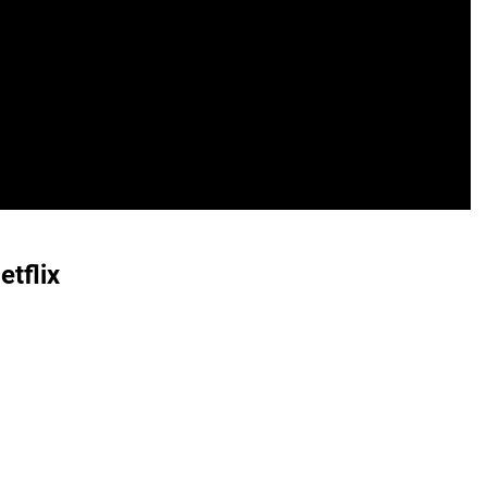
etflix
g