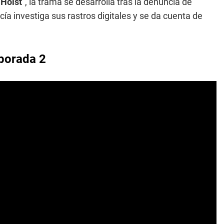
 Holst
", la trama se desarrolla tras la denuncia de
ía investiga sus rastros digitales y se da cuenta de
mporada 2