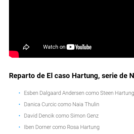
Reparto de El caso Hartung, serie de N
Esben Dalgaard Andersen como Steen Hartun
Danica Curcic como Naia Thulin
David Dencik como Simon Genz
Iben Dorner como Rosa Hartung