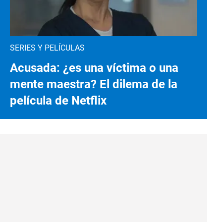
SERIES Y PELÍCULAS
Acusada: ¿es una víctima o una
mente maestra? El dilema de la
película de Netflix